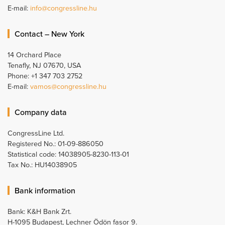
E-mail:
info@congressline.hu
Contact – New York
14 Orchard Place
Tenafly, NJ 07670, USA
Phone: +1 347 703 2752
E-mail:
vamos@congressline.hu
Company data
CongressLine Ltd.
Registered No.: 01-09-886050
Statistical code: 14038905-8230-113-01
Tax No.: HU14038905
Bank information
Bank: K&H Bank Zrt.
H-1095 Budapest, Lechner Ödön fasor 9.